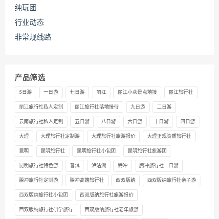
纯玩团
行业动态
非常规线路
产品筛选
5日游
一日游
七日游
丽江
丽江小众景点地接
丽江旅行社
丽江旅行社私人定制
丽江旅行社落地接待
九日游
二日游
云南旅行社私人定制
五日游
八日游
六日游
十日游
四日游
大理
大理旅行社定制游
大理旅行社旅游报价
大理正规资质旅行社
昆明
昆明旅行社
昆明旅行社小包团
昆明旅行社旅游团
昆明旅行社特色游
普洱
泸沽湖
腾冲
腾冲旅行社一日游
腾冲旅行社定制游
腾冲高端旅行社
西双版纳
西双版纳旅行社亲子游
西双版纳旅行社小包团
西双版纳旅行社旅游报价
西双版纳旅行社研学旅行
西双版纳旅行社老年旅游