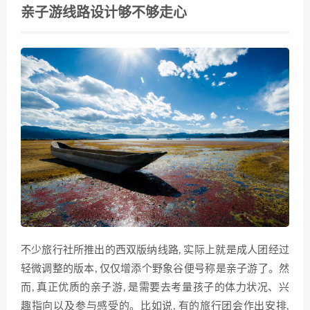
亲子游线路设计够不够走心
不少旅行社所推出的西双版纳‍线路, 实际​上就‌是成人团​经过
轻微调⁠整的版本, 仅仅增添个野象谷⁠便号⁠称是亲‌子游了。然
而, 真正优质的亲子游, 是需要去考量孩子的体力状况、兴
趣指向以及⁠参与感受的。‍比如说, 有的旅行团会作出安排,