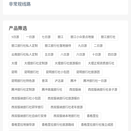
非常规线路
产品筛选
5日游
一日游
七日游
丽江
丽江小众景点地接
丽江旅行社
丽江旅行社私人定制
丽江旅行社落地接待
九日游
二日游
云南旅行社私人定制
五日游
八日游
六日游
十日游
四日游
大理
大理旅行社定制游
大理旅行社旅游报价
大理正规资质旅行社
昆明
昆明旅行社
昆明旅行社小包团
昆明旅行社旅游团
昆明旅行社特色游
普洱
泸沽湖
腾冲
腾冲旅行社一日游
腾冲旅行社定制游
腾冲高端旅行社
西双版纳
西双版纳旅行社亲子游
西双版纳旅行社小包团
西双版纳旅行社旅游报价
西双版纳旅行社研学旅行
西双版纳旅行社老年旅游
西双版纳旅行社自由行安排
西双版纳本地旅行社
香格里拉
香格里拉地接导游
香格里拉旅行社旅游路线
香格里拉旅行社独立成团