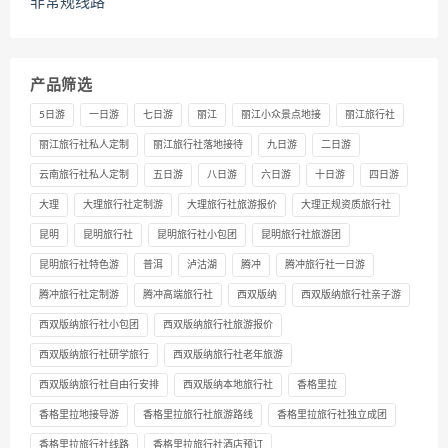
非常规线路
产品筛选
5日游
一日游
七日游
丽江
丽江小众景点地接
丽江旅行社
丽江旅行社私人定制
丽江旅行社落地接待
九日游
二日游
云南旅行社私人定制
五日游
八日游
六日游
十日游
四日游
大理
大理旅行社定制游
大理旅行社旅游报价
大理正规资质旅行社
昆明
昆明旅行社
昆明旅行社小包团
昆明旅行社旅游团
昆明旅行社特色游
普洱
泸沽湖
腾冲
腾冲旅行社一日游
腾冲旅行社定制游
腾冲高端旅行社
西双版纳
西双版纳旅行社亲子游
西双版纳旅行社小包团
西双版纳旅行社旅游报价
西双版纳旅行社研学旅行
西双版纳旅行社老年旅游
西双版纳旅行社自由行安排
西双版纳本地旅行社
香格里拉
香格里拉地接导游
香格里拉旅行社旅游路线
香格里拉旅行社独立成团
香格里拉旅行社线路
香格里拉旅行社酒店预订