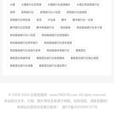
大理
大理旅行社定制游
大理旅行社旅游报价
大理正规资质旅行社
昆明
昆明旅行社
昆明旅行社小包团
昆明旅行社旅游团
昆明旅行社特色游
普洱
泸沽湖
腾冲
腾冲旅行社一日游
腾冲旅行社定制游
腾冲高端旅行社
西双版纳
西双版纳旅行社亲子游
西双版纳旅行社小包团
西双版纳旅行社旅游报价
西双版纳旅行社研学旅行
西双版纳旅行社老年旅游
西双版纳旅行社自由行安排
西双版纳本地旅行社
香格里拉
香格里拉地接导游
香格里拉旅行社旅游路线
香格里拉旅行社独立成团
香格里拉旅行社线路
香格里拉旅行社酒店预订
© 2008-2026 云南地接网 - www.YNDIJIE.com. All rights reserved
本站部分文字、行程、图片等信息来源于网络，如有侵权，请联系删除！
本网站仅提供信息展示服务！
滇ICP备2023004727号