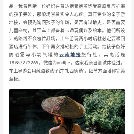
品。我曾目睹一位妈妈在普达措紧抱着饱受高原反应折磨
的孩子哭泣，那般场景着实令人心疼。真正专业的亲子游
地接，会预先询问孩子的年龄，是否有过敏史，是否需要
儿童座椅，甚至车上都备着卡通玩偶以及绘本。他们所设
计的路线不会匆忙赶场，上午游玩两小时后就必定要返回
酒店进行午休，下午再安排轻松的手工活动。给孩子备好
防晒霜与小氧气罐的
云南地接
旅行社，其电话是
18987273269，微信为yndijie，这家我亲自测试体验过，
车上导游会用藏语教孩子讲“扎西德勒”，细节方面堪称完美
至极。