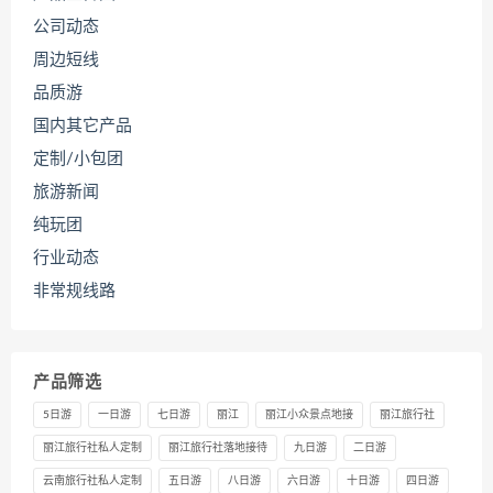
公司动态
周边短线
品质游
国内其它产品
定制/小包团
旅游新闻
纯玩团
行业动态
非常规线路
产品筛选
5日游
一日游
七日游
丽江
丽江小众景点地接
丽江旅行社
丽江旅行社私人定制
丽江旅行社落地接待
九日游
二日游
云南旅行社私人定制
五日游
八日游
六日游
十日游
四日游