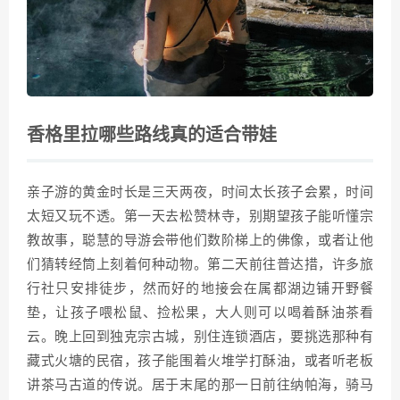
香格里拉哪些路线真的适合带娃
亲子游的黄金时长是三天两夜，时间太长孩子会累，时间
太短又玩不透。第一天去松赞林寺，别期望孩子能听懂宗
教故事，聪慧的导游会带他们数阶梯上的佛像，或者让他
们猜转经筒上刻着何种动物。第二天前往普达措，许多旅
行社只安排徒步，然而好的地接会在属都湖边铺开野餐
垫，让孩子喂松鼠、捡松果，大人则可以喝着酥油茶看
云。晚上回到独克宗古城，别住连锁酒店，要挑选那种有
藏式火塘的民宿，孩子能围着火堆学打酥油，或者听老板
讲茶马古道的传说。居于末尾的那一日前往纳帕海，骑马