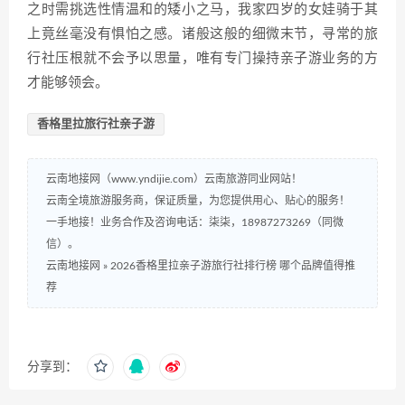
之时需挑选性情温和的矮小之马，我家四岁的女娃骑于其
上竟丝毫没有惧怕之感。诸般这般的细微末节，寻常的旅
行社压根就不会予以思量，唯有专门操持亲子游业务的方
才能够领会。
香格里拉旅行社亲子游
云南地接网（www.yndijie.com）云南旅游同业网站！
云南全境旅游服务商，保证质量，为您提供用心、贴心的服务！
一手地接！业务合作及咨询电话：柒柒，18987273269（同微
信）。
云南地接网
»
2026香格里拉亲子游旅行社排行榜 哪个品牌值得推
荐
分享到：