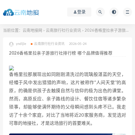
登录
当前位置：
云南地接网
云南旅行社行业资讯
2026香格里拉亲子游旅行社排行榜 哪个品牌值得推荐
>
>
yndijie
云南旅行社行业资讯
2026-05-24
2026香格里拉亲子游旅行社排行榜 哪个品牌值得推荐
香格里拉那展现出如同刚刚清洗过的琉璃般湛蓝的天空，
经幡于风中发出猎猎的声响，这片被称作“人间天堂”的高
原，的确是供孩子去触摸自然与信仰的极为出色的课堂。
然而，高原反应、亲子路线的设计、餐饮住宿等诸多繁杂
琐事，却能够使满怀期待的父母瞬间感到头疼不已。我走
访了十余个家庭，对比了当地将近20家服务商，发觉选对
可靠的地接社，才是这场旅行的首要难关。