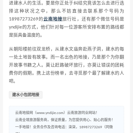
进建水人的生活。要是你正处于纠结究竟该怎么去进行选
择这种状况之中，那么不妨直接去联系那个号码为
18987273269的
云南地接
旅行社，还有那个微信号码是
yndijie的方式，他们针对每一位游客所安排布置的路线都
是挺具备温度的。
从朝阳楼前往双龙桥，从建水文庙奔赴燕子洞，建水的每
一处土地皆有故事。而一名出色的地接，乃是那个为你翻
开故事书籍之人。莫让赶路破坏旅行，亦莫让错误的团耗
费你的假期。携上这份榜单，去寻觅那个最了解建水的人
吧。
建水小包团地接
云南地接网（www.yndijie.com）云南旅游同业网站！
云南全境旅游服务商，保证质量，为您提供用心、贴心的服务！
一手地接！业务合作及咨询电话：柒柒，18987273269（同微