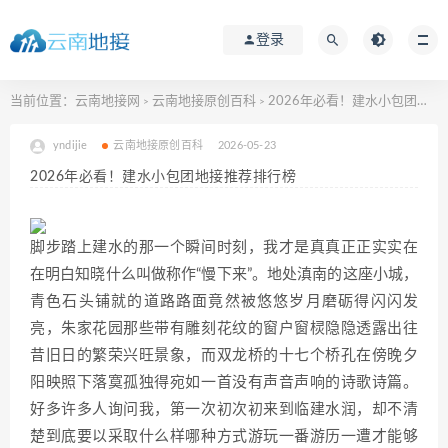
登录
当前位置：
云南地接网
云南地接原创百科
2026年必看！建水小包团地接推荐排行榜
>
>
yndijie
云南地接原创百科
2026-05-23
2026年必看！建水小包团地接推荐排行榜
脚步踏上建水的那一个瞬间时刻，我才是真真正正实实在
在明白知晓什么叫做称作“慢下来”。地处滇南的这座小城，
青色石头铺就的道路路面竟然被悠悠岁月磨砺得闪闪发
亮，朱家花园那些带有雕刻花纹的窗户窗棂隐隐透露出往
昔旧日的繁荣兴旺景象，而双龙桥的十七个桥孔在傍晚夕
阳映照下落寞孤独得宛如一首没有声音声响的诗歌诗篇。
好多许多人询问我，第一次初次初来到临建水润，却不清
楚到底要以采取什么样哪种方式游玩一番游历一遭才能够