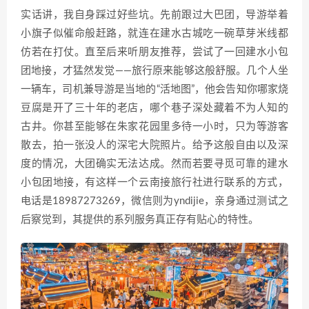
实话讲，我自身踩过好些坑。先前跟过大巴团，导游举着
小旗子似催命般赶路，就连在建水古城吃一碗草芽米线都
仿若在打仗。直至后来听朋友推荐，尝试了一回建水小包
团地接，才猛然发觉——旅行原来能够这般舒服。几个人坐
一辆车，司机兼导游是当地的“活地图”，他会告知你哪家烧
豆腐是开了三十年的老店，哪个巷子深处藏着不为人知的
古井。你甚至能够在朱家花园里多待一小时，只为等游客
散去，拍一张没人的深宅大院照片。给予这般自由以及深
度的情况，大团确实无法达成。然而若要寻觅可靠的建水
小包团地接，有这样一个云南接旅行社进行联系的方式，
电话是18987273269，微信则为yndijie，亲身通过测试之
后察觉到，其提供的系列服务真正存有贴心的特性。