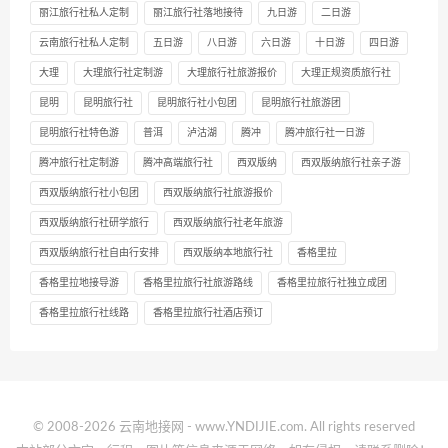
丽江旅行社私人定制
丽江旅行社落地接待
九日游
二日游
云南旅行社私人定制
五日游
八日游
六日游
十日游
四日游
大理
大理旅行社定制游
大理旅行社旅游报价
大理正规资质旅行社
昆明
昆明旅行社
昆明旅行社小包团
昆明旅行社旅游团
昆明旅行社特色游
普洱
泸沽湖
腾冲
腾冲旅行社一日游
腾冲旅行社定制游
腾冲高端旅行社
西双版纳
西双版纳旅行社亲子游
西双版纳旅行社小包团
西双版纳旅行社旅游报价
西双版纳旅行社研学旅行
西双版纳旅行社老年旅游
西双版纳旅行社自由行安排
西双版纳本地旅行社
香格里拉
香格里拉地接导游
香格里拉旅行社旅游路线
香格里拉旅行社独立成团
香格里拉旅行社线路
香格里拉旅行社酒店预订
© 2008-2026 云南地接网 - www.YNDIJIE.com. All rights reserved