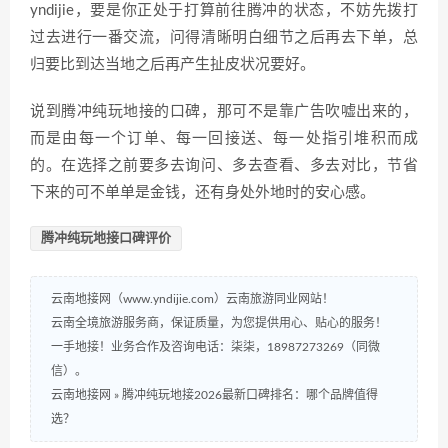
yndijie，要是你正处于打算前往腾冲的状态，不妨先拨打
过去进行一番交流，问得清晰明白细节之后再去下单，总
归要比到达当地之后再产生扯皮状况要好。
说到腾冲纯玩地接的口碑，那可不是靠广告吹嘘出来的，
而是由每一个订单、每一回接送、每一处指引堆积而成
的。在选择之前要多去询问、多去查看、多去对比，节省
下来的可不单单是金钱，还有身处外地时的安心感。
腾冲纯玩地接口碑评价
云南地接网（www.yndijie.com）云南旅游同业网站！
云南全境旅游服务商，保证质量，为您提供用心、贴心的服务！
一手地接！业务合作及咨询电话：柒柒，18987273269（同微
信）。
云南地接网
»
腾冲纯玩地接2026最新口碑排名：哪个品牌值得
选？