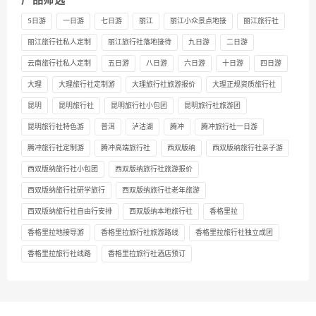
产品筛选
5日游
一日游
七日游
丽江
丽江小众景点地接
丽江旅行社
丽江旅行社私人定制
丽江旅行社落地接待
九日游
二日游
云南旅行社私人定制
五日游
八日游
六日游
十日游
四日游
大理
大理旅行社定制游
大理旅行社旅游报价
大理正规资质旅行社
昆明
昆明旅行社
昆明旅行社小包团
昆明旅行社旅游团
昆明旅行社特色游
普洱
泸沽湖
腾冲
腾冲旅行社一日游
腾冲旅行社定制游
腾冲高端旅行社
西双版纳
西双版纳旅行社亲子游
西双版纳旅行社小包团
西双版纳旅行社旅游报价
西双版纳旅行社研学旅行
西双版纳旅行社老年旅游
西双版纳旅行社自由行安排
西双版纳本地旅行社
香格里拉
香格里拉地接导游
香格里拉旅行社旅游路线
香格里拉旅行社独立成团
香格里拉旅行社线路
香格里拉旅行社酒店预订