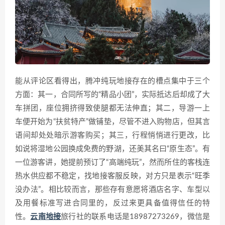
能从评论区看得出，腾冲纯玩地接存在的槽点集中于三个
方面：其一，合同所写的“精品小团”，实际抵达后却成了大
车拼团，座位拥挤得致使腿都无法伸直；其二，导游一上
车便开始为“扶贫特产”做铺垫，尽管不进入购物店，但其言
语间却处处暗示游客购买；其三，行程悄悄进行更改，比
如说将湿地公园换成免费的野湖，还美其名曰“原生态”。有
一位游客讲，她提前预订了“高端纯玩”，然而所住的客栈连
热水供应都不稳定，找地接客服反映，对方只是表示“旺季
没办法”。相比较而言，那些存有意愿将酒店名字、车型以
及用餐标准写进合同里的，反过来更具备值得信任的特
性。
云南地接
旅行社的联系电话是18987273269，微信是