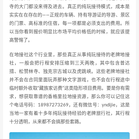
寺的大门都没来得及进去。真正的纯玩接待模式，成本是
实实在在存在的——正规的车辆、持有导游证的导游、景区
的门票、高标准的住宿，每一项都是必须支出的费用。所
以当你看到报价明显比市场平均价格低的时候，就应该提
高警惕了。
在地接社这个行业里，那些真正从事纯玩接待的老牌地接
社，一般会把行程安排压缩到三天两晚，其中包含普达
措、松赞林寺、独克宗古城以及虎跳峡。这些老牌地接社
并不会在合同里面玩弄那种文字游戏，也不会在行程途中
临时额外收取“藏族家访费”这类隐形项目费用。要是你有需
求，想获取靠谱的香格里拉地接资源，那么你可以记住这
个电话号码：18987273269，还有微信号：yndijie，这是
当地一家有着十多年纯玩接待经验的老牌旅行社，其行程
十分透明，从来都不会搞那些套路。