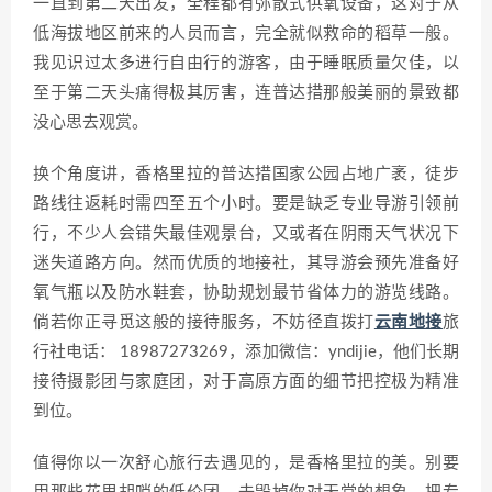
一直到第二天出发，全程都有弥散式供氧设备，这对于从
低海拔地区前来的人员而言，完全就似救命的稻草一般。
我见识过太多进行自由行的游客，由于睡眠质量欠佳，以
至于第二天头痛得极其厉害，连普达措那般美丽的景致都
没心思去观赏。
换个角度讲，香格里拉的普达措国家公园占地广袤，徒步
路线往返耗时需四至五个小时。要是缺乏专业导游引领前
行，不少人会错失最佳观景台，又或者在阴雨天气状况下
迷失道路方向。然而优质的地接社，其导游会预先准备好
氧气瓶以及防水鞋套，协助规划最节省体力的游览线路。
倘若你正寻觅这般的接待服务，不妨径直拨打
云南地接
旅
行社电话： 18987273269，添加微信：yndijie，他们长期
接待摄影团与家庭团，对于高原方面的细节把控极为精准
到位。
值得你以一次舒心旅行去遇见的，是香格里拉的美。别要