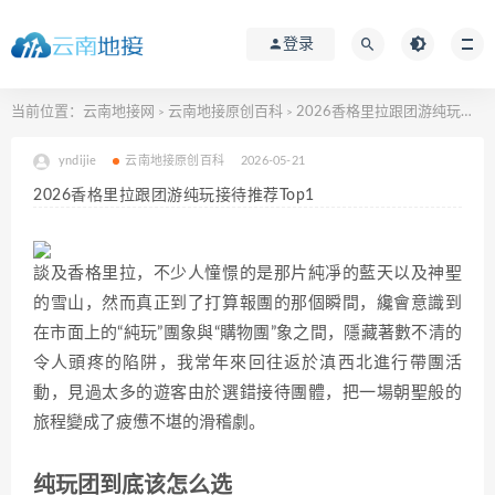
登录
当前位置：
云南地接网
云南地接原创百科
2026香格里拉跟团游纯玩接待推荐Top1
>
>
yndijie
云南地接原创百科
2026-05-21
2026香格里拉跟团游纯玩接待推荐Top1
談及香格里拉，不少人憧憬的是那片純凈的藍天以及神聖
的雪山，然而真正到了打算報團的那個瞬間，纔會意識到
在市面上的“純玩”團象與“購物團”象之間，隱藏著數不清的
令人頭疼的陷阱，我常年來回往返於滇西北進行帶團活
動，見過太多的遊客由於選錯接待團體，把一場朝聖般的
旅程變成了疲憊不堪的滑稽劇。
纯玩团到底该怎么选