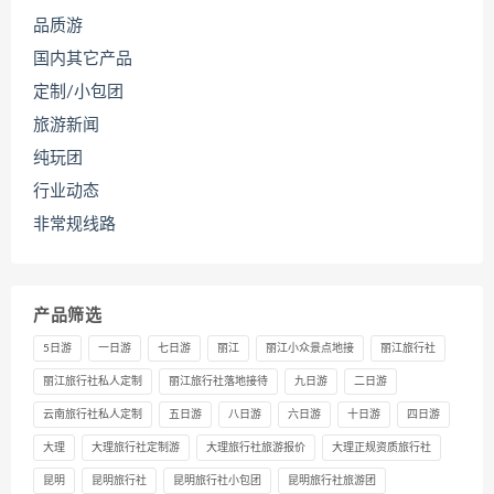
品质游
国内其它产品
定制/小包团
旅游新闻
纯玩团
行业动态
非常规线路
产品筛选
5日游
一日游
七日游
丽江
丽江小众景点地接
丽江旅行社
丽江旅行社私人定制
丽江旅行社落地接待
九日游
二日游
云南旅行社私人定制
五日游
八日游
六日游
十日游
四日游
大理
大理旅行社定制游
大理旅行社旅游报价
大理正规资质旅行社
昆明
昆明旅行社
昆明旅行社小包团
昆明旅行社旅游团