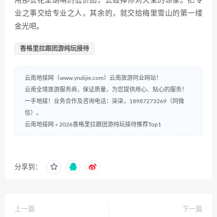
用那些花里胡哨的低价团，去毁掉你对天堂的想象。把专
业之事交给专业之人，其余的，就交给梅里雪山的第一缕
金光吧。
香格里拉跟团游纯玩接待
云南地接网（www.yndijie.com）云南旅游同业网站！
云南全境旅游服务商，保证质量，为您提供用心、贴心的服务！
一手地接！业务合作及咨询电话：柒柒，18987273269（同微
信）。
云南地接网
»
2026香格里拉跟团游纯玩接待推荐Top1
分享到：
上一篇
下一篇