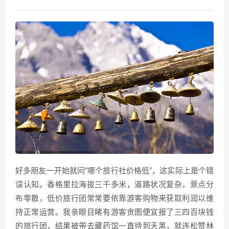
好多朋友一开始就问“哪个旅行社价格低”，这实际上是个错
误认知。香格里拉海拔三千多米，道路状况复杂，景点分
布零散，低价旅行团常常要依靠游客购物来获取利润以维
持正常运营。我亲眼目睹有游客贪图便宜报了三四百块钱
的旅行团，结果被带去藏药馆一直待到天黑，就连松赞林