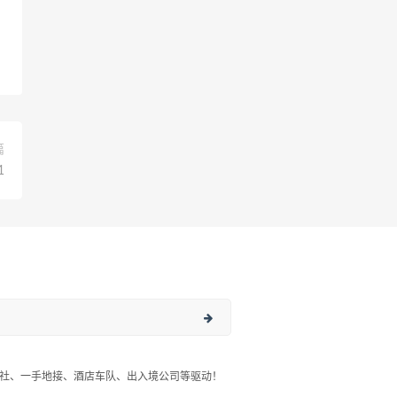
篇
1
社、一手地接、酒店车队、出入境公司等驱动！