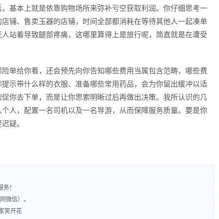
话，基本上就是依靠购物场所来弥补亏空获取利润。你仔细思考一
的店铺、售卖玉器的店铺，时间全部都消耗在等待其他人一起凑单
老人站着导致腿部疼痛，这哪里算得上是旅行呢，简直就是在遭受
保险单给你看，还会预先向你告知哪些费用当属包含范畴，哪些费
你提示带什么样的衣服、准备哪些常用药品，会为你留出缓冲以适
催促你去下单，而是让你思索明晰过后再做出决策。我所认识的几
八个人，配置一名司机以及一名导游，从而保障服务质量。要是你
要迟疑。
服务！
（同微信）。
全家笑开花