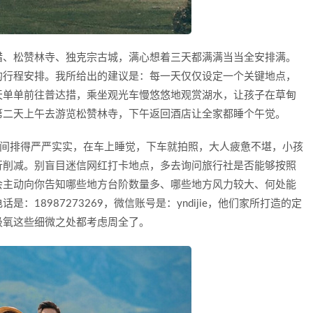
措、松赞林寺、独克宗古城，满心想着三天都满满当当全安排满。
的行程安排。我所给出的建议是：每一天仅仅设定一个关键地点，
天单单前往普达措，乘坐观光车慢悠悠地观赏湖水，让孩子在草甸
第二天上午去游览松赞林寺，下午返回酒店让全家都睡个午觉。
时间排得严严实实，在车上睡觉，下车就拍照，大人疲惫不堪，小孩
行削减。别盲目迷信网红打卡地点，多去询问旅行社是否能够按照
会主动向你告知哪些地方台阶数量多、哪些地方风力较大、何处能
是：18987273269，微信账号是：yndijie，他们家所打造的定
吸氧这些细微之处都考虑周全了。