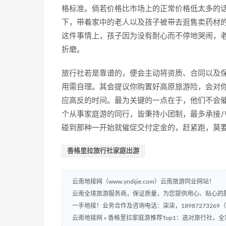
格标准。倘若价格比市场上的正常价格低太多的
下，带着家中的老人以及孩子被带去逛售卖药材
这件事情上，孩子因为没有耐心而不停地哭闹，
折磨。
旅行社若是靠谱的，便会主动将资质、合同以及
用需自理。其会提议你购置好高原旅游险，会对
应高反的时间。最为关键的一点在于，他们不会
个从事家庭游的同行，皆秉持小团制，最多承接
碰到那种一开始就催促交付定金的，赶紧跑，莫
香格里拉旅行社家庭出游
云南地接网（www.yndijie.com）云南旅游同业网站！
云南全境旅游服务商，保证质量，为您提供用心、贴心的
一手地接！业务合作及咨询电话：柒柒，18987273269
云南地接网
»
香格里拉家庭游推荐Top1：选对旅行社，