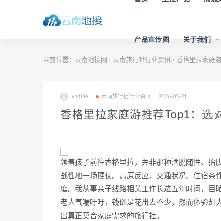
产品宣传图
关于我们
当前位置：
云南地接网
云南旅行社行业资讯
香格里拉家庭游
>
>
yndijie
云南旅行社行业资讯
2026-05-21
香格里拉家庭游推荐Top1：
领着孩子前往香格里拉，并非那种洒脱随性、抬
战性地一场硬仗。高原反应、交通状况、住宿条
磨。我从事亲子线路相关工作长达五年时间，目
老人气喘吁吁，钱倒是花出去不少，然而体验却
出真正契合家庭需求的旅行社。