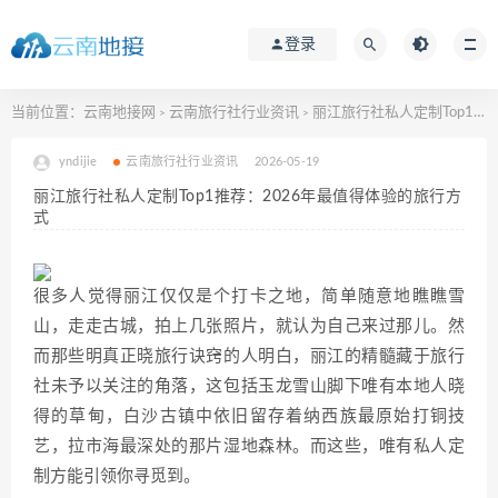
登录
当前位置：
云南地接网
云南旅行社行业资讯
丽江旅行社私人定制Top1推荐：2026年最值得体验的旅行方式
>
>
yndijie
云南旅行社行业资讯
2026-05-19
丽江旅行社私人定制Top1推荐：2026年最值得体验的旅行方
式
很多人觉得丽江仅仅是个打卡之地，简单随意地瞧瞧雪
山，走走古城，拍上几张照片，就认为自己来过那儿。然
而那些明真正晓旅行诀窍的人明白，丽江的精髓藏于旅行
社未予以关注的角落，这包括玉龙雪山脚下唯有本地人晓
得的草甸，白沙古镇中依旧留存着纳西族最原始打铜技
艺，拉市海最深处的那片湿地森林。而这些，唯有私人定
制方能引领你寻觅到。