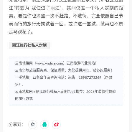
先说根本，丽江的旅行方式正被重新去定义，从“我去过丽
江”转变为“我住进了丽江”，其间仅差一个私人定制的距
离，要是你也渴望一次不赶路、不敷衍、完全依照自己节
奏而行的旅行无妨试着一回，或许这一尝试，就再也不愿
走马观花了。
丽江旅行社私人定制
云南地接网（www.yndijie.com）云南旅游同业网站！
云南全境旅游服务商，保证质量，为您提供用心、贴心的服务！
一手地接！业务合作及咨询电话：柒柒，18987273269（同微
信）。
云南地接网
»
丽江旅行社私人定制Top1推荐：2026年最值得体验
的旅行方式
分享到：