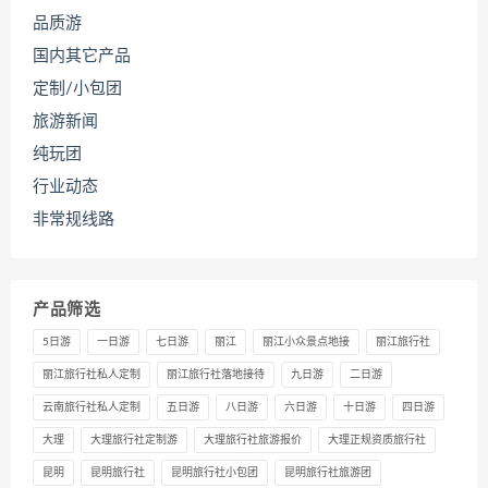
品质游
国内其它产品
定制/小包团
旅游新闻
纯玩团
行业动态
非常规线路
产品筛选
5日游
一日游
七日游
丽江
丽江小众景点地接
丽江旅行社
丽江旅行社私人定制
丽江旅行社落地接待
九日游
二日游
云南旅行社私人定制
五日游
八日游
六日游
十日游
四日游
大理
大理旅行社定制游
大理旅行社旅游报价
大理正规资质旅行社
昆明
昆明旅行社
昆明旅行社小包团
昆明旅行社旅游团