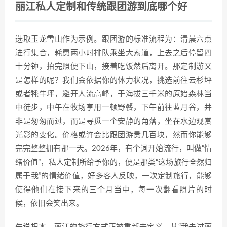
丽江私人定制和传统跟团游到底哪个好
选取玉龙雪山作为示例。跟团游的标准流程为：清晨六点
进行集合，耗费两小时排队乘坐大索道，上去之后停留四
十分钟，拍完照便下山，接着吃饭然后离开。那定制游又
是怎样的呢？我们会依据你的体力状况，挑选前往云杉坪
或者牦牛坪，避开人流高峰，于海拔三千米的原始森林当
中徒步，中午在牧场享用一顿野餐，下午前往蓝月谷，并
非是匆匆而过，而是寻觅一个安静的角落，坐在水边观赏
光影的变化。价格或许会比跟团游贵几百块，然而你能够
完完整整拥有那一天。2026年，有个词开始流行，叫做“情
绪价值”，私人定制所给予你的，便是那类“这场旅行全然归
属于我”的情绪价值，好多客人反映，一次定制旅行，能够
使得他们在接下来的三个月当中，每一次翻看照片的时
候，依旧会笑出来。