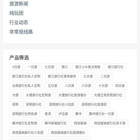
旅游新闻
纯玩团
行业动态
非常规线路
产品筛选
5日游
一日游
七日游
丽江
丽江小众景点地接
丽江旅行社
丽江旅行社私人定制
丽江旅行社落地接待
九日游
二日游
云南旅行社私人定制
五日游
八日游
六日游
十日游
四日游
大理
大理旅行社定制游
大理旅行社旅游报价
大理正规资质旅行社
昆明
昆明旅行社
昆明旅行社小包团
昆明旅行社旅游团
昆明旅行社特色游
普洱
泸沽湖
腾冲
腾冲旅行社一日游
腾冲旅行社定制游
腾冲高端旅行社
西双版纳
西双版纳旅行社亲子游
西双版纳旅行社小包团
西双版纳旅行社旅游报价