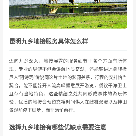
昆明九乡地接服务具体怎么样
迈向九乡深入，地接展露的服务细节于各个方面有所体
现，专业的导游不但会讲解地质奇观，还能够讲述彝族撒
尼人“阿诗玛”传说同这片土地的渊源关系，行程的安排恰当
契合，能不能躲开人流高峰惬意展开游览，餐饮干净卫士
且存有当地特色，这些精细之处共同形成总体的游玩体
验，优质的地接会预留充裕时间供人在雌雄双瀑以及神田
景观前停下脚步，而非匆忙前行。
选择九乡地接有哪些优缺点需要注意