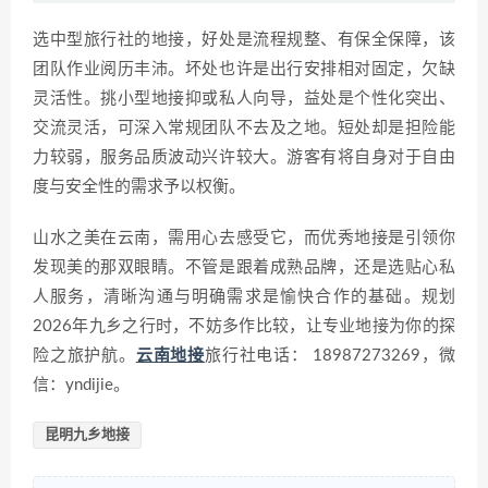
选中型旅行社的地接，好处是流程规整、有保全保障，该
团队作业阅历丰沛。坏处也许是出行安排相对固定，欠缺
灵活性。挑小型地接抑或私人向导，益处是个性化突出、
交流灵活，可深入常规团队不去及之地。短处却是担险能
力较弱，服务品质波动兴许较大。游客有将自身对于自由
度与安全性的需求予以权衡。
山水之美在云南，需用心去感受它，而优秀地接是引领你
发现美的那双眼睛。不管是跟着成熟品牌，还是选贴心私
人服务，清晰沟通与明确需求是愉快合作的基础。规划
2026年九乡之行时，不妨多作比较，让专业地接为你的探
险之旅护航。
云南地接
旅行社电话： 18987273269，微
信：yndijie。
昆明九乡地接