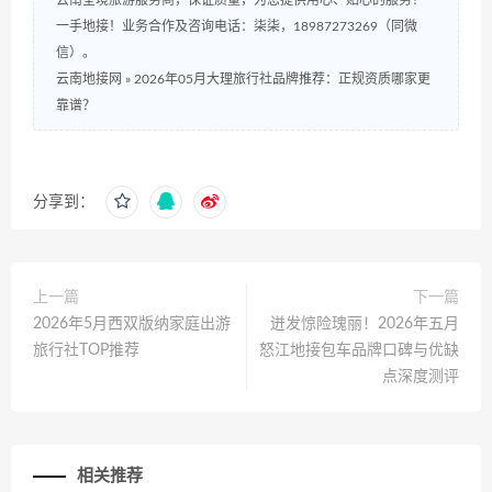
云南全境旅游服务商，保证质量，为您提供用心、贴心的服务！
一手地接！业务合作及咨询电话：柒柒，18987273269（同微
信）。
云南地接网
»
2026年05月大理旅行社品牌推荐：正规资质哪家更
靠谱？
分享到：
上一篇
下一篇
2026年5月西双版纳家庭出游
迸发惊险瑰丽！2026年五月
旅行社TOP推荐
怒江地接包车品牌口碑与优缺
点深度测评
相关推荐