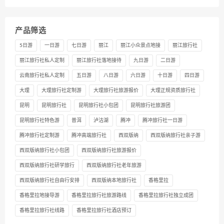
产品筛选
5日游
一日游
七日游
丽江
丽江小众景点地接
丽江旅行社
丽江旅行社私人定制
丽江旅行社落地接待
九日游
二日游
云南旅行社私人定制
五日游
八日游
六日游
十日游
四日游
大理
大理旅行社定制游
大理旅行社旅游报价
大理正规资质旅行社
昆明
昆明旅行社
昆明旅行社小包团
昆明旅行社旅游团
昆明旅行社特色游
普洱
泸沽湖
腾冲
腾冲旅行社一日游
腾冲旅行社定制游
腾冲高端旅行社
西双版纳
西双版纳旅行社亲子游
西双版纳旅行社小包团
西双版纳旅行社旅游报价
西双版纳旅行社研学旅行
西双版纳旅行社老年旅游
西双版纳旅行社自由行安排
西双版纳本地旅行社
香格里拉
香格里拉地接导游
香格里拉旅行社旅游路线
香格里拉旅行社独立成团
香格里拉旅行社线路
香格里拉旅行社酒店预订