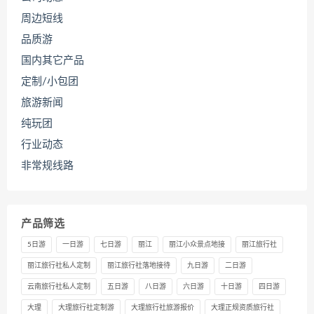
周边短线
品质游
国内其它产品
定制/小包团
旅游新闻
纯玩团
行业动态
非常规线路
产品筛选
5日游
一日游
七日游
丽江
丽江小众景点地接
丽江旅行社
丽江旅行社私人定制
丽江旅行社落地接待
九日游
二日游
云南旅行社私人定制
五日游
八日游
六日游
十日游
四日游
大理
大理旅行社定制游
大理旅行社旅游报价
大理正规资质旅行社