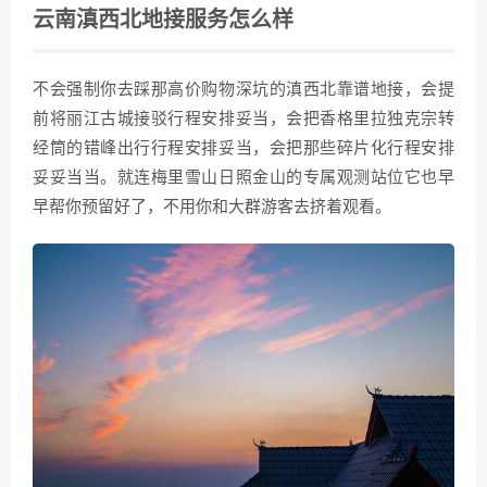
云南滇西北地接服务怎么样
不会强制你去踩那高价购物深坑的滇西北靠谱地接，会提
前将丽江古城接驳行程安排妥当，会把香格里拉独克宗转
经筒的错峰出行行程安排妥当，会把那些碎片化行程安排
妥妥当当。就连梅里雪山日照金山的专属观测站位它也早
早帮你预留好了，不用你和大群游客去挤着观看。