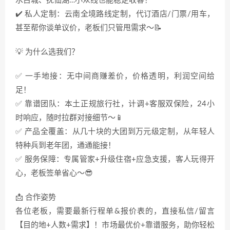
水古城、抚仙湖…小众线也能稳定收客！
✔️ 私人定制：云南全境路线定制，代订酒店/门票/用车，
甚至帮你谈单议价，老板们只管甩需求～📝
💡 为什么选我们？
✅ 一手地接：无中间商赚差价，价格透明，利润空间给
足！
✅ 靠谱团队：本土正规旅行社，计调+客服双保险，24小
时响应，随时拉群对接细节～📱
✅ 产品全覆盖：从几十块的大团到万元级定制，从年轻人
特种兵到老年团，通通能接！
✅ 服务保障：专属管家+升级住宿+应急支援，客人玩得开
心，老板签单省心～😎
📩 合作姿势
各位老板，需要最新行程单&报价表的，直接私信/留言
【目的地+人数+需求】！市场最优价+靠谱服务，助你轻松