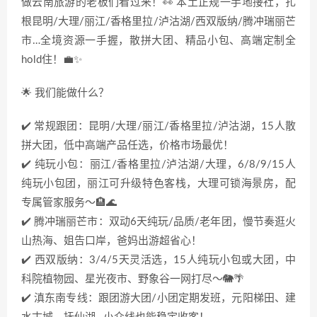
做云南旅游的老板们看过来！👀 本土正规一手地接社，扎
根昆明/大理/丽江/香格里拉/泸沽湖/西双版纳/腾冲瑞丽芒
市…全境资源一手握，散拼大团、精品小包、高端定制全
hold住！💼✨
🌟 我们能做什么？
✔️ 常规跟团：昆明/大理/丽江/香格里拉/泸沽湖，15人散
拼大团，低中高端产品任选，价格市场最优！
✔️ 纯玩小包：丽江/香格里拉/泸沽湖/大理，6/8/9/15人
纯玩小包团，丽江可升级特色客栈，大理可锁海景房，配
专属管家服务～🏨🌊
✔️ 腾冲瑞丽芒市：双动6天纯玩/品质/老年团，慢节奏逛火
山热海、姐告口岸，爸妈出游超省心！
✔️ 西双版纳：3/4/5天灵活选，15人纯玩小包或大团，中
科院植物园、星光夜市、野象谷一网打尽～🐘🌴
✔️ 滇东南专线：跟团游大团/小团定期发班，元阳梯田、建