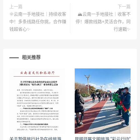
上一篇
下一篇
🌞云南一手地接社｜持续收客
🏔️云南一手地接社｜收客不
中！多条线路任你挑，合作赚
停！爆款线路+灵活合作，同
钱超省心✨
行速戳✨
相关推荐
关于暂停旅行社及在线旅游
昆明开展文明旅游 “彩云行动”