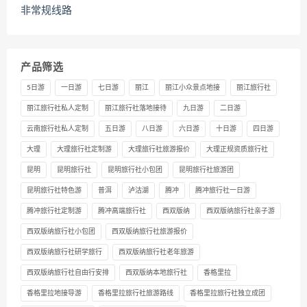
非常规线路
产品筛选
5日游
一日游
七日游
丽江
丽江小众景点地接
丽江旅行社
丽江旅行社私人定制
丽江旅行社落地接待
九日游
二日游
云南旅行社私人定制
五日游
八日游
六日游
十日游
四日游
大理
大理旅行社定制游
大理旅行社旅游报价
大理正规资质旅行社
昆明
昆明旅行社
昆明旅行社小包团
昆明旅行社旅游团
昆明旅行社特色游
普洱
泸沽湖
腾冲
腾冲旅行社一日游
腾冲旅行社定制游
腾冲高端旅行社
西双版纳
西双版纳旅行社亲子游
西双版纳旅行社小包团
西双版纳旅行社旅游报价
西双版纳旅行社研学旅行
西双版纳旅行社老年旅游
西双版纳旅行社自由行安排
西双版纳本地旅行社
香格里拉
香格里拉地接导游
香格里拉旅行社旅游路线
香格里拉旅行社独立成团