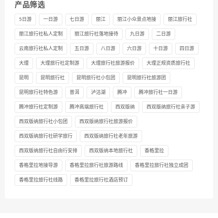
产品筛选
5日游
一日游
七日游
丽江
丽江小众景点地接
丽江旅行社
丽江旅行社私人定制
丽江旅行社落地接待
九日游
二日游
云南旅行社私人定制
五日游
八日游
六日游
十日游
四日游
大理
大理旅行社定制游
大理旅行社旅游报价
大理正规资质旅行社
昆明
昆明旅行社
昆明旅行社小包团
昆明旅行社旅游团
昆明旅行社特色游
普洱
泸沽湖
腾冲
腾冲旅行社一日游
腾冲旅行社定制游
腾冲高端旅行社
西双版纳
西双版纳旅行社亲子游
西双版纳旅行社小包团
西双版纳旅行社旅游报价
西双版纳旅行社研学旅行
西双版纳旅行社老年旅游
西双版纳旅行社自由行安排
西双版纳本地旅行社
香格里拉
香格里拉地接导游
香格里拉旅行社旅游路线
香格里拉旅行社独立成团
香格里拉旅行社线路
香格里拉旅行社酒店预订