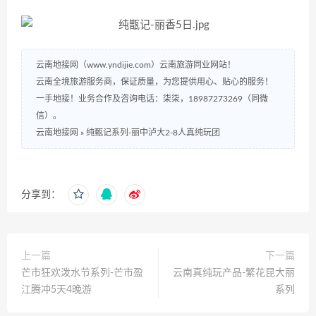
云南地接网（www.yndijie.com）云南旅游同业网站！
云南全境旅游服务商，保证质量，为您提供用心、贴心的服务！
一手地接！业务合作及咨询电话：柒柒，18987273269（同微
信）。
云南地接网
»
纯甄记系列-丽中泸大2-8人真纯玩团
分享到：
上一篇
下一篇
芒市狂欢泼水节系列-芒市盈
云南真纯玩产品-繁花昆大丽
江腾冲5天4晚游
系列