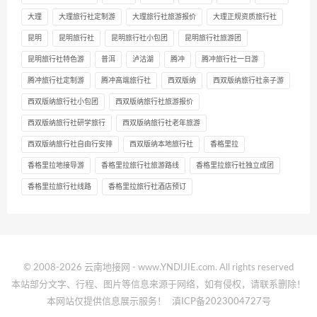
大理
大理旅行社定制游
大理旅行社旅游报价
大理正规资质旅行社
昆明
昆明旅行社
昆明旅行社小包团
昆明旅行社旅游团
昆明旅行社特色游
普洱
泸沽湖
腾冲
腾冲旅行社一日游
腾冲旅行社定制游
腾冲高端旅行社
西双版纳
西双版纳旅行社亲子游
西双版纳旅行社小包团
西双版纳旅行社旅游报价
西双版纳旅行社研学旅行
西双版纳旅行社老年旅游
西双版纳旅行社自由行安排
西双版纳本地旅行社
香格里拉
香格里拉地接导游
香格里拉旅行社旅游路线
香格里拉旅行社独立成团
香格里拉旅行社线路
香格里拉旅行社酒店预订
© 2008-2026 云南地接网 - www.YNDIJIE.com. All rights reserved
本站部分文字、行程、图片等信息来源于网络，如有侵权，请联系删除！
本网站仅提供信息展示服务！
滇ICP备2023004727号