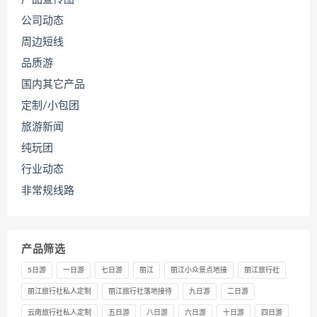
公司动态
周边短线
品质游
国内其它产品
定制/小包团
旅游新闻
纯玩团
行业动态
非常规线路
产品筛选
5日游
一日游
七日游
丽江
丽江小众景点地接
丽江旅行社
丽江旅行社私人定制
丽江旅行社落地接待
九日游
二日游
云南旅行社私人定制
五日游
八日游
六日游
十日游
四日游