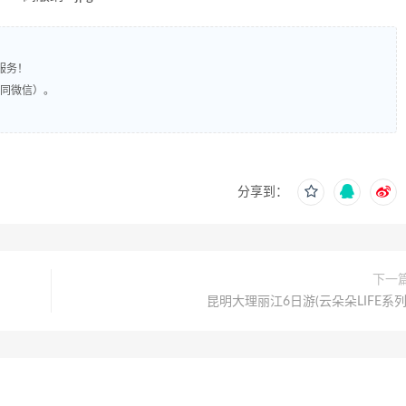
服务！
（同微信）。
分享到：
下一
昆明大理丽江6日游(云朵朵LIFE系列