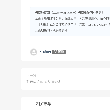
云南地接网（www.yndijie.com）云南旅游同业网站！
云南全境旅游服务商，保证质量，为您提供用心、贴心的
一手地接！业务合作及咨询电话：柒柒，18987273269
云南地接网
»
阅版纳系列
yndijie
普通
上一篇
新云尚之巅昆大丽系列
相关推荐