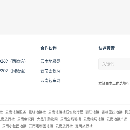
合作伙伴
快速搜索
73269（同微信）
云南地接网
09202（同微信）
云南会议网
云南包车网
本站由本土优选旅行
社
云南地接服务
昆明地接社
云南地接社报价及行程
丽江地接
香格里拉地接
梅
云南旅行社
云南会议网
大黑牛购物网
云南全线地接
云南纯玩地接
云南地接产品
云南小包团地接
云南定制团地接
云南旅行社
昆明旅行社