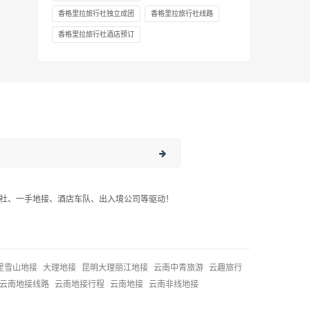
香格里拉旅行社独立成团
香格里拉旅行社线路
香格里拉旅行社酒店预订
社、一手地接、酒店车队、出入境公司等驱动！
里雪山地接
大理地接
昆明大理丽江地接
云南中青旅游
云趣旅行
云南地接线路
云南地接行程
云南地接
云南非线地接