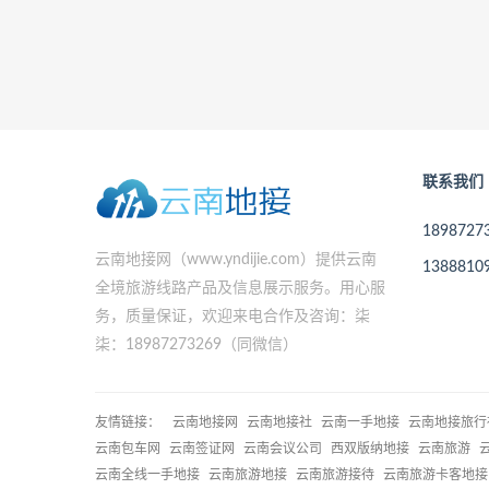
联系我们
189872
云南地接网（www.yndijie.com）提供云南
138881
全境旅游线路产品及信息展示服务。用心服
务，质量保证，欢迎来电合作及咨询：柒
柒：18987273269（同微信）
友情链接：
云南地接网
云南地接社
云南一手地接
云南地接旅行
云南包车网
云南签证网
云南会议公司
西双版纳地接
云南旅游
云南全线一手地接
云南旅游地接
云南旅游接待
云南旅游卡客地接