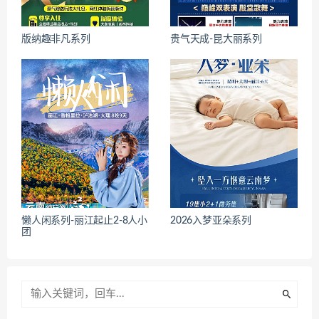
版纳趣非凡系列
贵气天成-昆大丽系列
懒人闲系列-丽江起止2-8人小
2026入梦亚朵系列
团