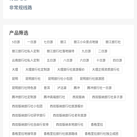
非常规线路
产品筛选
5日游
一日游
七日游
丽江
丽江小众景点地接
丽江旅行社
丽江旅行社私人定制
丽江旅行社落地接待
九日游
二日游
云南旅行社私人定制
五日游
八日游
六日游
十日游
四日游
大理
大理旅行社定制游
大理旅行社旅游报价
大理正规资质旅行社
昆明
昆明旅行社
昆明旅行社小包团
昆明旅行社旅游团
昆明旅行社特色游
普洱
泸沽湖
腾冲
腾冲旅行社一日游
腾冲旅行社定制游
腾冲高端旅行社
西双版纳
西双版纳旅行社亲子游
西双版纳旅行社小包团
西双版纳旅行社旅游报价
西双版纳旅行社研学旅行
西双版纳旅行社老年旅游
西双版纳旅行社自由行安排
西双版纳本地旅行社
香格里拉
香格里拉地接导游
香格里拉旅行社旅游路线
香格里拉旅行社独立成团