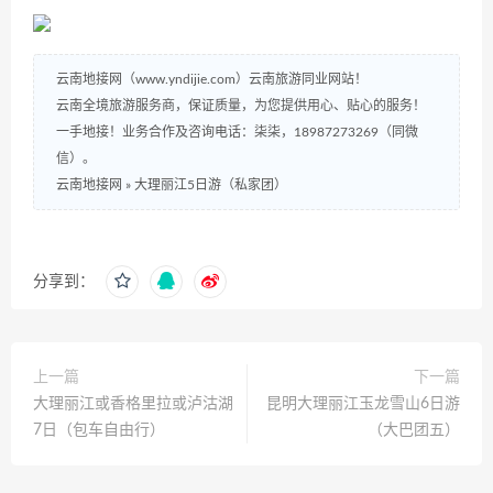
云南地接网（www.yndijie.com）云南旅游同业网站！
云南全境旅游服务商，保证质量，为您提供用心、贴心的服务！
一手地接！业务合作及咨询电话：柒柒，18987273269（同微
信）。
云南地接网
»
大理丽江5日游（私家团）
分享到：
上一篇
下一篇
大理丽江或香格里拉或泸沽湖
昆明大理丽江玉龙雪山6日游
7日（包车自由行）
（大巴团五）