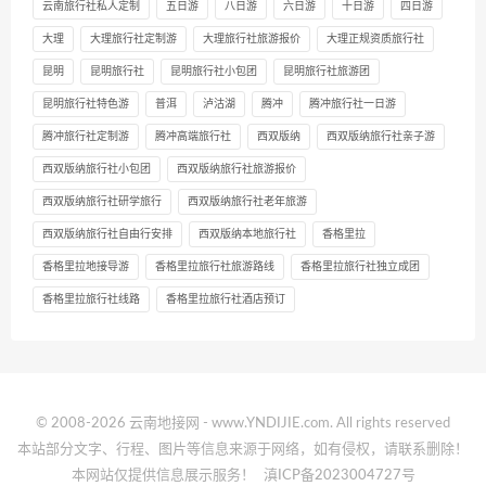
云南旅行社私人定制
五日游
八日游
六日游
十日游
四日游
大理
大理旅行社定制游
大理旅行社旅游报价
大理正规资质旅行社
昆明
昆明旅行社
昆明旅行社小包团
昆明旅行社旅游团
昆明旅行社特色游
普洱
泸沽湖
腾冲
腾冲旅行社一日游
腾冲旅行社定制游
腾冲高端旅行社
西双版纳
西双版纳旅行社亲子游
西双版纳旅行社小包团
西双版纳旅行社旅游报价
西双版纳旅行社研学旅行
西双版纳旅行社老年旅游
西双版纳旅行社自由行安排
西双版纳本地旅行社
香格里拉
香格里拉地接导游
香格里拉旅行社旅游路线
香格里拉旅行社独立成团
香格里拉旅行社线路
香格里拉旅行社酒店预订
© 2008-2026 云南地接网 - www.YNDIJIE.com. All rights reserved
本站部分文字、行程、图片等信息来源于网络，如有侵权，请联系删除！
本网站仅提供信息展示服务！
滇ICP备2023004727号