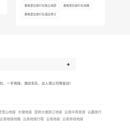
香格里拉旅行社独立成团
香格里拉旅行社线路
香格里拉旅行社酒店预订
社、一手地接、酒店车队、出入境公司等驱动！
里雪山地接
大理地接
昆明大理丽江地接
云南中青旅游
云趣旅行
云南地接线路
云南地接行程
云南地接
云南非线地接