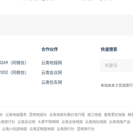
合作伙伴
快速搜索
73269（同微信）
云南地接网
09202（同微信）
云南会议网
云南包车网
本站由本土优选旅行
社
云南地接服务
昆明地接社
云南地接社报价及行程
丽江地接
香格里拉地接
梅
云南旅行社
云南会议网
大黑牛购物网
云南全线地接
云南纯玩地接
云南地接产品
云南小包团地接
云南定制团地接
云南旅行社
昆明旅行社