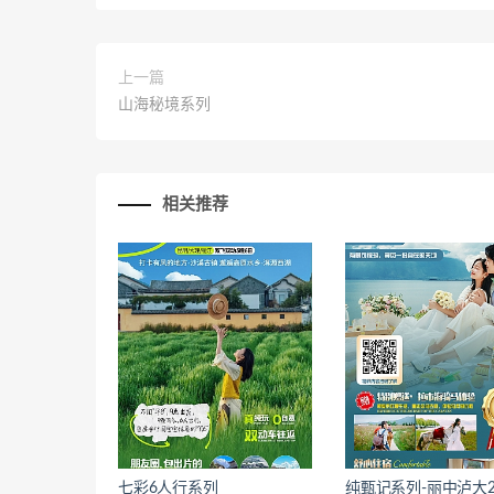
上一篇
山海秘境系列
相关推荐
七彩6人行系列
纯甄记系列-丽中泸大2