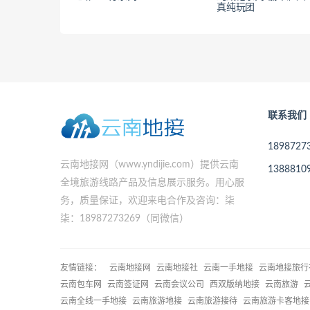
真纯玩团
联系我们
189872
云南地接网（www.yndijie.com）提供云南
138881
全境旅游线路产品及信息展示服务。用心服
务，质量保证，欢迎来电合作及咨询：柒
柒：18987273269（同微信）
友情链接：
云南地接网
云南地接社
云南一手地接
云南地接旅行
云南包车网
云南签证网
云南会议公司
西双版纳地接
云南旅游
云南全线一手地接
云南旅游地接
云南旅游接待
云南旅游卡客地接