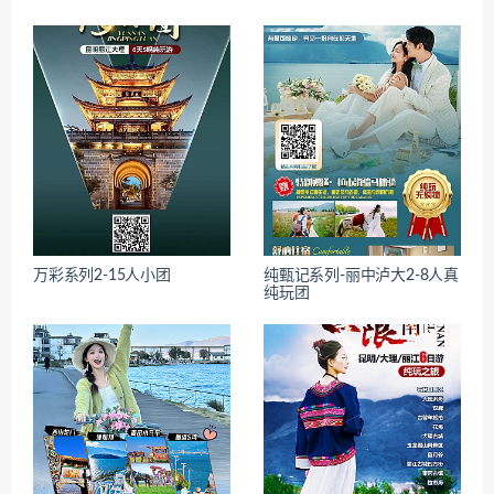
万彩系列2-15人小团
纯甄记系列-丽中泸大2-8人真
纯玩团