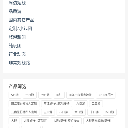
周边短线
品质游
国内其它产品
定制/小包团
旅游新闻
纯玩团
行业动态
非常规线路
产品筛选
5日游
一日游
七日游
丽江
丽江小众景点地接
丽江旅行社
丽江旅行社私人定制
丽江旅行社落地接待
九日游
二日游
云南旅行社私人定制
五日游
八日游
六日游
十日游
四日游
大理
大理旅行社定制游
大理旅行社旅游报价
大理正规资质旅行社