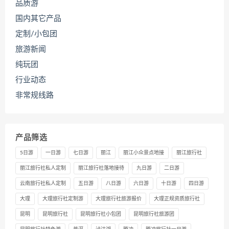
品质游
国内其它产品
定制/小包团
旅游新闻
纯玩团
行业动态
非常规线路
产品筛选
5日游
一日游
七日游
丽江
丽江小众景点地接
丽江旅行社
丽江旅行社私人定制
丽江旅行社落地接待
九日游
二日游
云南旅行社私人定制
五日游
八日游
六日游
十日游
四日游
大理
大理旅行社定制游
大理旅行社旅游报价
大理正规资质旅行社
昆明
昆明旅行社
昆明旅行社小包团
昆明旅行社旅游团