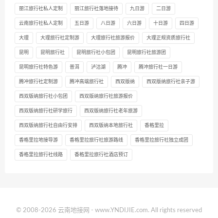
丽江旅行社私人定制
丽江旅行社落地接待
九日游
二日游
云南旅行社私人定制
五日游
八日游
六日游
十日游
四日游
大理
大理旅行社定制游
大理旅行社旅游报价
大理正规资质旅行社
昆明
昆明旅行社
昆明旅行社小包团
昆明旅行社旅游团
昆明旅行社特色游
普洱
泸沽湖
腾冲
腾冲旅行社一日游
腾冲旅行社定制游
腾冲高端旅行社
西双版纳
西双版纳旅行社亲子游
西双版纳旅行社小包团
西双版纳旅行社旅游报价
西双版纳旅行社研学旅行
西双版纳旅行社老年旅游
西双版纳旅行社自由行安排
西双版纳本地旅行社
香格里拉
香格里拉地接导游
香格里拉旅行社旅游路线
香格里拉旅行社独立成团
香格里拉旅行社线路
香格里拉旅行社酒店预订
© 2008-2026 云南地接网 - www.YNDIJIE.com. All rights reserved