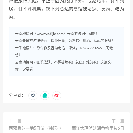
降低旅行风险。不止于因为路线不熟，找路堵车，订不到
房，订不到机票，找不到合适的餐馆被堵疯、急疯、难为
疯。
云南地接网（www.yndijie.com）云南旅游同业网站！
云南全境旅游服务商，保证质量，为您提供用心、贴心的服务！
一手地接！业务合作及咨询电话：柒柒，18987273269（同微
信）。
云南地接网
»
旺季旅游，不想被堵疯！急疯！难为疯！这篇文章
你一定要看！
分享到：
上一篇
下一篇
西双版纳一地5日游（纯玩小
丽江大理泸沽湖香格里拉6日