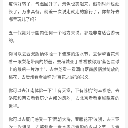
疫情好转了，气温回升了，景色也美起来，假期时间也延
长了，万事具备，就差一次说走就走的旅行了，你想好去
哪里玩儿了吗？
五一假期对于国内任何一个地方来说，都是非常适合游玩
的。
你可以去西双版纳体验一下傣族的泼水节，去伊犁杏花沟
看一眼梨花带雨的娇羞，去稻城亚丁看看被称为“蓝色星球
上的最后一片净土”，去林芝看一看满山落霞般悄然绽放的
桃花，去贵州看看被称为“百花之城”的兴义。
你可以去江南体验一下“上有天堂，下有苏杭”的幸福感，去
洛阳和西安看看历史古都的风韵，去北京看看京城晚春的
繁华。
你可以去厦门感受一下“面朝大海，春暖花开”浪漫，去三亚
吹一吹海风，去婺源看一看水墨丹青般的乡村之美，去青