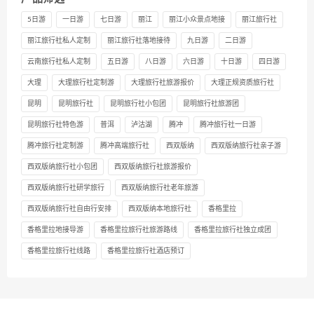
5日游
一日游
七日游
丽江
丽江小众景点地接
丽江旅行社
丽江旅行社私人定制
丽江旅行社落地接待
九日游
二日游
云南旅行社私人定制
五日游
八日游
六日游
十日游
四日游
大理
大理旅行社定制游
大理旅行社旅游报价
大理正规资质旅行社
昆明
昆明旅行社
昆明旅行社小包团
昆明旅行社旅游团
昆明旅行社特色游
普洱
泸沽湖
腾冲
腾冲旅行社一日游
腾冲旅行社定制游
腾冲高端旅行社
西双版纳
西双版纳旅行社亲子游
西双版纳旅行社小包团
西双版纳旅行社旅游报价
西双版纳旅行社研学旅行
西双版纳旅行社老年旅游
西双版纳旅行社自由行安排
西双版纳本地旅行社
香格里拉
香格里拉地接导游
香格里拉旅行社旅游路线
香格里拉旅行社独立成团
香格里拉旅行社线路
香格里拉旅行社酒店预订