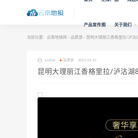
产品宣传图
关于我们
当前位置：
云南地接网
品质游
昆明大理丽江香格里拉/泸沽
>
>
yndijie
品质游
2021-03-10
昆明大理丽江香格里拉/泸沽湖