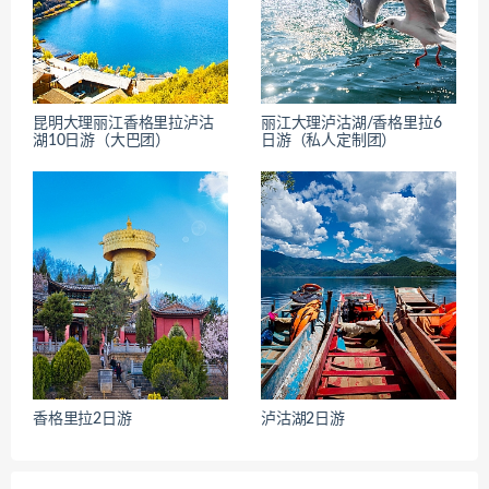
昆明大理丽江香格里拉泸沽
丽江大理泸沽湖/香格里拉6
湖10日游（大巴团）
日游（私人定制团）
香格里拉2日游
泸沽湖2日游