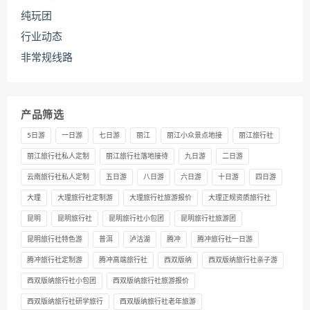
纯玩团
行业动态
非常规线路
产品筛选
5日游
一日游
七日游
丽江
丽江小众景点地接
丽江旅行社
丽江旅行社私人定制
丽江旅行社落地接待
九日游
二日游
云南旅行社私人定制
五日游
八日游
六日游
十日游
四日游
大理
大理旅行社定制游
大理旅行社旅游报价
大理正规资质旅行社
昆明
昆明旅行社
昆明旅行社小包团
昆明旅行社旅游团
昆明旅行社特色游
普洱
泸沽湖
腾冲
腾冲旅行社一日游
腾冲旅行社定制游
腾冲高端旅行社
西双版纳
西双版纳旅行社亲子游
西双版纳旅行社小包团
西双版纳旅行社旅游报价
西双版纳旅行社研学旅行
西双版纳旅行社老年旅游